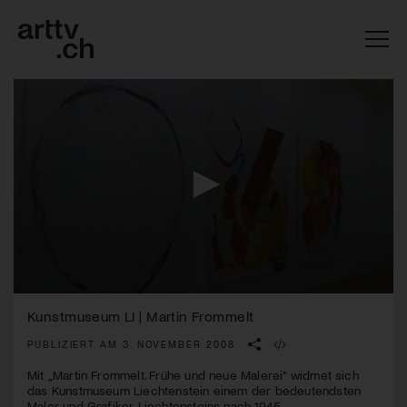
0
Mach mit: «Be Part of the Art»!
seconds
Kunstmuseum LI | Martin Frommelt
of
2
PUBLIZIERT AM 3. NOVEMBER 2008
Engagiere dich als Kulturliebhaber:in, Kulturschaffende(r) oder
minutes,
Kulturinstitution und unterstütze unsere Arbeit.
12
Mit „Martin Frommelt. Frühe und neue Malerei” widmet sich
Mit deiner Mitgliedschaft erhältst du kostenlosen Zugang zu
seconds
das Kunstmuseum Liechtenstein einem der bedeutendsten
diversen Kulturevents.
Maler und Grafiker Liechtensteins nach 1945.