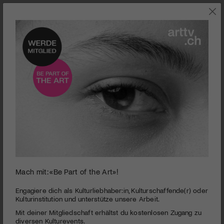
SZENE
Mach mit: «Be Part of the Art»!
Maja Wismer in neuer Funktion am Kunstmuseum Basel.
Engagiere dich als Kulturliebhaber:in, Kulturschaffende(r) oder
Kulturinstitution und unterstütze unsere Arbeit.
Kunstmuseum Basel | Neue Leitung
Gegenwartskunst
Mit deiner Mitgliedschaft erhältst du kostenlosen Zugang zu
diversen Kulturevents.