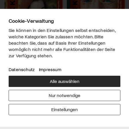
Cookie-Verwaltung
Sie können in den Einstellungen selbst entscheiden,
welche Kategorien Sie zulassen möchten. Bitte
beachten Sie, dass auf Basis Ihrer Einstellungen
womöglich nicht mehr alle Funktionalitäten der Seite
zur Verfügung stehen.
Datenschutz
Impressum
Alle auswählen
Über uns
Downloads
Impressum
Nur notwendige
Kontakt
Werben
Datenschutz
Einstellungen
© 2026 arttv.ch