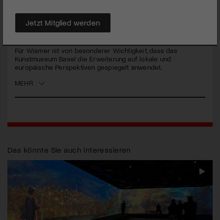
PUBLIZIERT AM 16. JUNI 2020
Maja Wismer wird neue Leiterin Gegenwartskunst
Jetzt Mitglied werden
Maja Wismer (*1981) tritt am 1. Oktober 2020 die Nachfolge
von Søren Grammel an, der diese Position seit 2013 inne hat.
Für Wismer ist von besonderer Wichtigkeit, dass das
Kunstmuseum Basel die Erweiterung auf lokale und
europäische Perspektiven gespiegelt anwendet.
MEHR
Das könnte Sie auch interessieren