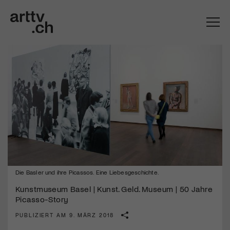
Die Basler und ihre Picassos. Eine Liebesgeschichte.
Mach mit: «Be Part of the Art»!
Kunstmuseum Basel | Kunst. Geld. Museum | 50 Jahre
Engagiere dich als Kulturliebhaber:in, Kulturschaffende(r) oder
Picasso-Story
Kulturinstitution und unterstütze unsere Arbeit.
PUBLIZIERT AM 9. MÄRZ 2018
Mit deiner Mitgliedschaft erhältst du kostenlosen Zugang zu
diversen Kulturevents.