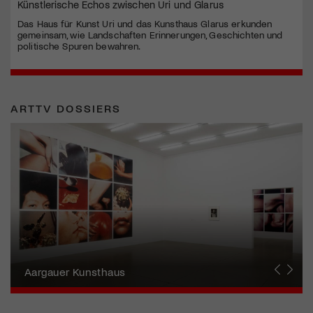
Künstlerische Echos zwischen Uri und Glarus
Das Haus für Kunst Uri und das Kunsthaus Glarus erkunden
gemeinsam, wie Landschaften Erinnerungen, Geschichten und
politische Spuren bewahren.
ARTTV DOSSIERS
Erna Schillig - Wiederentdeckung einer
Künstlerin
Aargauer Kunsthaus
Gewerbemuseum Winterthur
Liste Art Fair Basel
Bündner Kunstmuseum
Künstler:innen Portraits
Junge Schweizer Kunst
Vögele Kultur Zentrum
Nidwaldner Museum
Haus für Kunst Uri