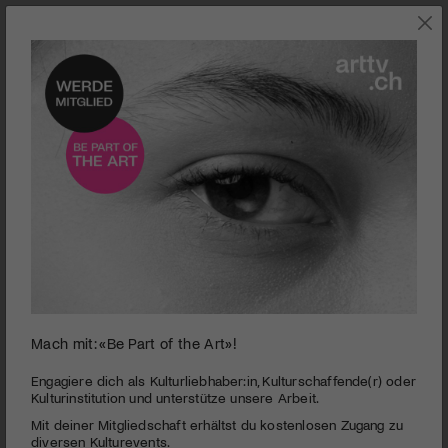
0
Interview über die Ausstellung mit Wanda Seiler
Mach mit: «Be Part of the Art»!
seconds
of
Kunsthaus Glarus | Kunstschaffen Glarus 2018
4
Engagiere dich als Kulturliebhaber:in, Kulturschaffende(r) oder
minutes,
Kulturinstitution und unterstütze unsere Arbeit.
PUBLIZIERT AM 19. DEZEMBER 2018
28
Mit deiner Mitgliedschaft erhältst du kostenlosen Zugang zu
seconds
Die alljährliche Ausstellung findet unter dem Programm «Off
diversen Kulturevents.