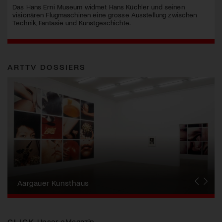
Das Hans Erni Museum widmet Hans Küchler und seinen
visionären Flugmaschinen eine grosse Ausstellung zwischen
Technik, Fantasie und Kunstgeschichte.
ARTTV DOSSIERS
Erna Schillig - Wiederentdeckung einer
Künstlerin
Aargauer Kunsthaus
Gewerbemuseum Winterthur
Liste Art Fair Basel
Bündner Kunstmuseum
Künstler:innen Portraits
Junge Schweizer Kunst
Vögele Kultur Zentrum
Nidwaldner Museum
Haus für Kunst Uri
CLICK
Unser eMagazin