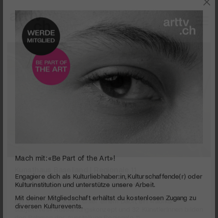
0
Mach mit: «Be Part of the Art»!
seconds
Kunsthaus Baselland | Regionale 11
of
3
PUBLIZIERT AM 10. DEZEMBER 2010
Engagiere dich als Kulturliebhaber:in, Kulturschaffende(r) oder
minutes,
Kulturinstitution und unterstütze unsere Arbeit.
20
Ein trinationaler Raum unter einem Dach, ein «radikal
Mit deiner Mitgliedschaft erhältst du kostenlosen Zugang zu
seconds
subjektives» Ausstellungskonzept und 32 KünstlerInnen bilden
diversen Kulturevents.
den Rahmen der Ausstellung Regionale 11.