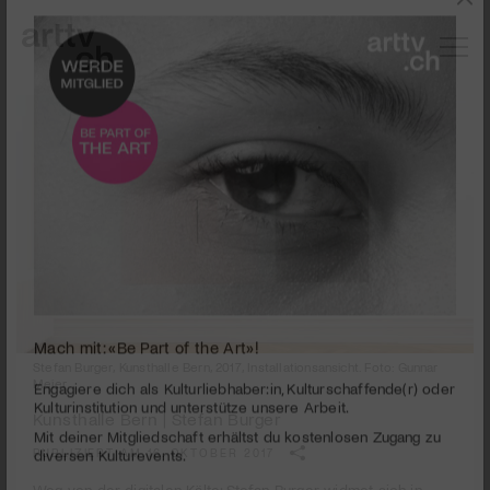
Stefan Burger, Kunsthalle Bern, 2017, Installationsansicht. Foto: Gunnar
Mach mit: «Be Part of the Art»!
Meier
Engagiere dich als Kulturliebhaber:in, Kulturschaffende(r) oder
Kunsthalle Bern | Stefan Burger
Kulturinstitution und unterstütze unsere Arbeit.
PUBLIZIERT AM 16. OKTOBER 2017
Mit deiner Mitgliedschaft erhältst du kostenlosen Zugang zu
diversen Kulturevents.
Weg von der digitalen Kälte: Stefan Burger widmet sich in