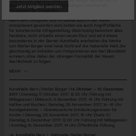
seiner neuen Ausstellung den analogen chemischen
Prozessen der Fotografie.
Jetzt Mitglied werden
Nach dem Computer und Virtualität auch in der Kunst
omnipräsent geworden sind, bieten sie auch Angriffsfläche
für künstlerische Infragestellung. Gleichzeitig bekommt alles
Fassbare, nicht virtuelle einen neuen Reiz und wird etwas
besonderes. In der Berner Kunsthalle erarbeiten die Werke
von Stefan Burger eine neue Sicht auf die materielle Welt, die
gleichzeitig an Arbeiten von Fotopionieren wie Karl Blossfeldt
erinnern, ohne dabei der strengen Formalität der Neuen
Sachlichkeit zu folgen.
MEHR
Kunsthalle Bern | Stefan Burger |
14. Oktober – 10. Dezember
2017
| Dienstag, 17. Oktober 2017, 12.30 Uhr: Führung mit
Mittagessen | Mittwoch, 8. November 2017, 14 Uhr: Führung mit
Kaffee und Kuchen | Samstag, 25. November 2017, 14–16 Uhr:
Kunstgeheimnis – Abenteuerliche Entdeckungsreisen für
Kinder | Dienstag, 28. November 2017, 19 Uhr: Étude 11 |
Dienstag, 5. Dezember 2017, 12.30 Uhr: Führung mit Mittagessen
| Sonntag, 10. Dezember 2017, 14 Uhr: Öffentliche Führung
Kunsthalle Bern
|
Webseite Stefan Burger