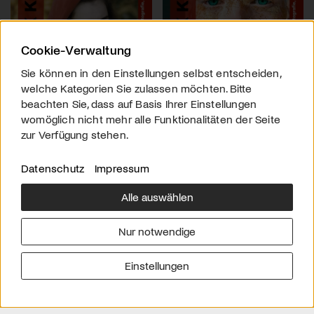
Cookie-Verwaltung
Sie können in den Einstellungen selbst entscheiden,
welche Kategorien Sie zulassen möchten. Bitte
beachten Sie, dass auf Basis Ihrer Einstellungen
womöglich nicht mehr alle Funktionalitäten der Seite
zur Verfügung stehen.
Datenschutz
Impressum
Alle auswählen
Über uns
Downloads
Impressum
Nur notwendige
Kontakt
Werben
Datenschutz
Einstellungen
© 2026 arttv.ch