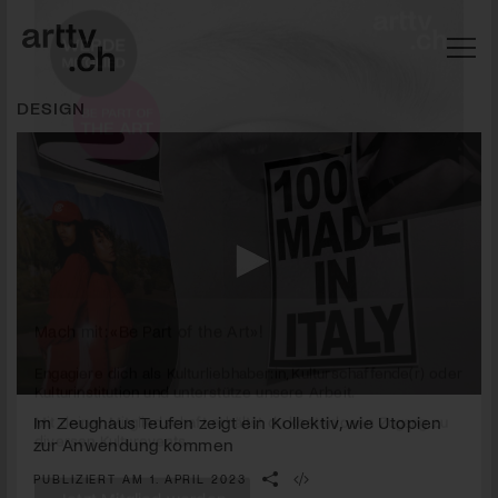
DESIGN
Mach mit: «Be Part of the Art»!
0
seconds
Im Zeughaus Teufen zeigt ein Kollektiv, wie Utopien
Engagiere dich als Kulturliebhaber:in, Kulturschaffende(r) oder
of
Kulturinstitution und unterstütze unsere Arbeit.
zur Anwendung kommen
3
Mit deiner Mitgliedschaft erhältst du kostenlosen Zugang zu
minutes,
PUBLIZIERT AM 1. APRIL 2023
47
diversen Kulturevents.