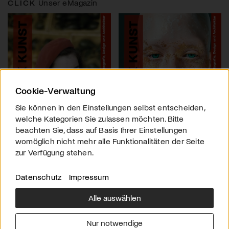
CLICK
Unser eMagazin
Cookie-Verwaltung
Sie können in den Einstellungen selbst entscheiden,
welche Kategorien Sie zulassen möchten. Bitte
beachten Sie, dass auf Basis Ihrer Einstellungen
womöglich nicht mehr alle Funktionalitäten der Seite
zur Verfügung stehen.
Datenschutz
Impressum
Alle auswählen
Über uns
Downloads
Impressum
Nur notwendige
Kontakt
Werben
Datenschutz