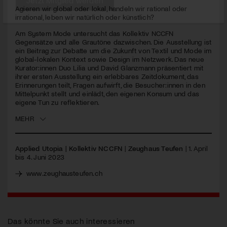
seconds
Agieren wir global oder lokal, handeln wir rational oder
irrational, leben wir natürlich oder künstlich?
Jetzt Mitglied werden
Am System Mode untersucht das Kollektiv
NCCFN
Gegensätze und alle Grautöne dazwischen. Die Ausstellung ist
ein Beitrag zur Debatte um die Zukunft von Textil und Mode im
global-lokalen Kontext sowie Design im Netzwerk. Das neue
Kurator:innen Duo Lilia und David Glanzmann präsentiert mit
ihrer ersten Ausstellung ein erlebbares Zeitdokument, das
Erinnerungen teilt, Fragen aufwirft, die Besucher:innen in den
Mittelpunkt stellt und einlädt, den eigenen Konsum und das
eigene Tun zu reflektieren.
MEHR
Applied Utopia | Kollektiv NCCFN
|
Zeughaus Teufen
| 1. April
bis 4. Juni 2023
www.zeughausteufen.ch
Das könnte Sie auch interessieren