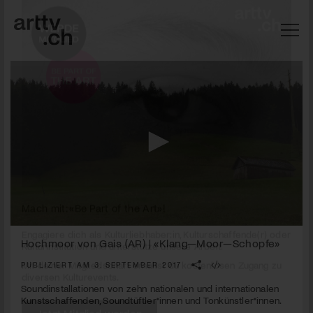
0
Mach mit: «Be Part of the Art»!
seconds
Hochmoor von Gais (AR) | «Klang—Moor—Schopfe»
of
3
PUBLIZIERT AM 3. SEPTEMBER 2017
Engagiere dich als Kulturliebhaber:in, Kulturschaffende(r) oder
minutes,
Kulturinstitution und unterstütze unsere Arbeit.
7
Soundinstallationen von zehn nationalen und internationalen
Mit deiner Mitgliedschaft erhältst du kostenlosen Zugang zu
seconds
Kunstschaffenden, Soundtüftler*innen und Tonkünstler*innen.
diversen Kulturevents.