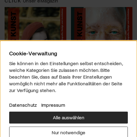
CLICK
Unser eMagazin
Cookie-Verwaltung
Sie können in den Einstellungen selbst entscheiden,
welche Kategorien Sie zulassen möchten. Bitte
beachten Sie, dass auf Basis Ihrer Einstellungen
womöglich nicht mehr alle Funktionalitäten der Seite
zur Verfügung stehen.
Datenschutz
Impressum
Alle auswählen
Über uns
Downloads
Impressum
Nur notwendige
Kontakt
Werben
Datenschutz