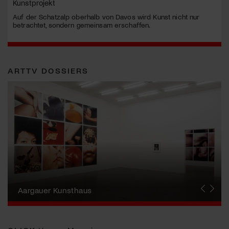
Kunstprojekt
Auf der Schatzalp oberhalb von Davos wird Kunst nicht nur
betrachtet, sondern gemeinsam erschaffen.
ARTTV DOSSIERS
Erna Schillig - Wiederentdeckung einer
Künstlerin
Aargauer Kunsthaus
Gewerbemuseum Winterthur
Liste Art Fair Basel
Bündner Kunstmuseum
Künstler:innen Portraits
Junge Schweizer Kunst
Vögele Kultur Zentrum
Nidwaldner Museum
Haus für Kunst Uri