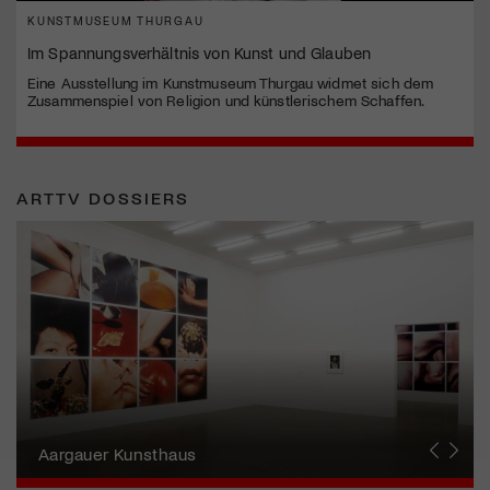
KUNSTMUSEUM THURGAU
Im Spannungsverhältnis von Kunst und Glauben
Eine Ausstellung im Kunstmuseum Thurgau widmet sich dem
Zusammenspiel von Religion und künstlerischem Schaffen.
ARTTV DOSSIERS
Erna Schillig - Wiederentdeckung einer
Künstlerin
Aargauer Kunsthaus
Gewerbemuseum Winterthur
Liste Art Fair Basel
Bündner Kunstmuseum
Künstler:innen Portraits
Junge Schweizer Kunst
Vögele Kultur Zentrum
Nidwaldner Museum
Haus für Kunst Uri