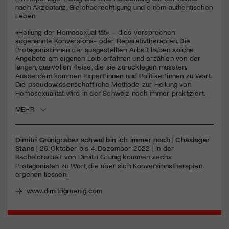
seconds
nach Akzeptanz, Gleichberechtigung und einem authentischen
Leben
Jetzt Mitglied werden
«Heilung der Homosexualität» – dies versprechen
sogenannte Konversions- oder Reparativtherapien. Die
Protagonist:innen der ausgestellten Arbeit haben solche
Angebote am eigenen Leib erfahren und erzählen von der
langen, qualvollen Reise, die sie zurücklegen mussten.
Ausserdem kommen Expert*innen und Politiker*innen zu Wort.
Die pseudowissenschaftliche Methode zur Heilung von
Homosexualität wird in der Schweiz noch immer praktiziert.
MEHR
Dimitri Grünig: aber schwul bin ich immer noch
|
Chäslager
Stans
| 28. Oktober bis 4. Dezember 2022 | In der
Bachelorarbeit von Dimitri Grünig kommen sechs
Protagonisten zu Wort, die über sich Konversionstherapien
ergehen liessen.
www.dimitrigruenig.com