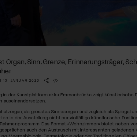
Kulturinstitution und unterstütze unsere Arbeit.
Mit deiner Mitgliedschaft erhältst du kostenlosen Zugang zu
diversen Kulturevents.
Jetzt Mitglied werden
st Organ, Sinn, Grenze, Erinnerungsträger, S
pher
M 13. JANUAR 2023
g in der Kunstplattform akku Emmenbrücke zeigt künstlerische Posi
 auseinandersetzen.
chutzorgan, als grösstes Sinnesorgan und zugleich als Spiegel un
ten in der Ausstellung nicht nur vielfältige künstlerische Posit
 Rahmenprogramm. Das Format «Wohnzimmer» bietet neben ver
ngesprächen auch den Austausch mit interessanten geladenen 
ung, Meeresbiologie, Dermatologie oder der Traditionellen Chine