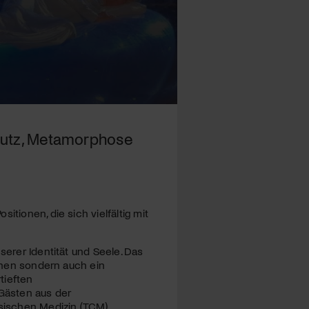
chutz, Metamorphose
tionen, die sich vielfältig mit
serer Identität und Seele. Das
ionen sondern auch ein
tieften
Gästen aus der
sischen Medizin (
TCM
).