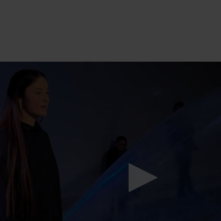
Mach mit: «Be Part of the Art»!
Engagiere dich als Kulturliebhaber:in, Kulturschaffende(r) oder