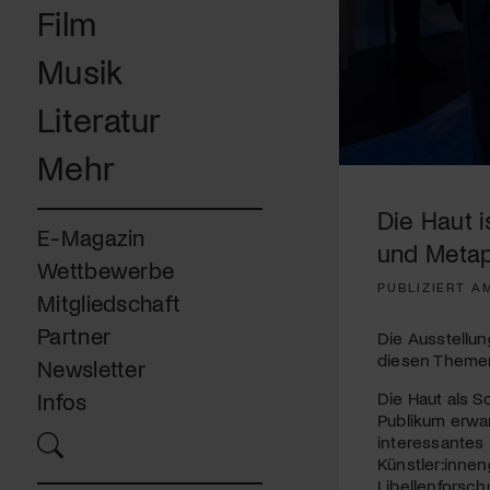
Film
Musik
Literatur
Mehr
0
seconds
of
Die Haut i
3
E-Magazin
minutes,
und Meta
37
Wettbewerbe
seconds
Volume
PUBLIZIERT A
90%
Mitgliedschaft
Partner
Die Ausstellun
diesen Themen
Newsletter
Die Haut als S
Infos
Publikum erwar
interessantes
Künstler:inne
Libellenforsch