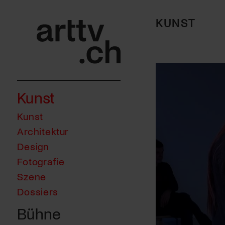
KUNST
Kunst
Kunst
Architektur
Design
Fotografie
Szene
Dossiers
Bühne