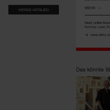
MEHR
WERDE MITGLIED
Haut
|
akku Kuns
Rochus Lussi, Ro
www.akku-e
Das könnte Si