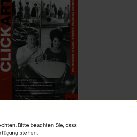
chten. Bitte beachten Sie, dass
erfügung stehen.
sum