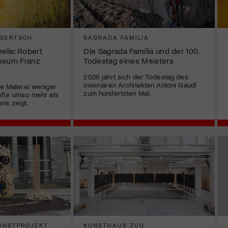
 GERTSCH
SAGRADA FAMÍLIA
elle: Robert
Die Sagrada Família und der 100.
seum Franz
Todestag eines Meisters
2026 jährt sich der Todestag des
visionären Architekten Antoni Gaudí
ie Malerei weniger
zum hundertsten Mal.
dafür umso mehr als
ns zeigt.
KUNSTPROJEKT
KUNSTHAUS ZUG