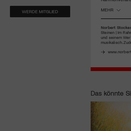
MEHR
WERDE MITGLIED
Norbert Stocker
Steinen | Im Rah
und seinem Werk
musikalisch. Zud
www.norbert
Das könnte Si