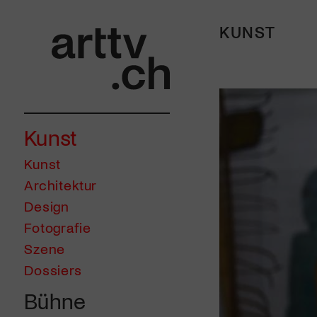
KUNST
Kunst
Kunst
Architektur
Design
Fotografie
Szene
Dossiers
Bühne