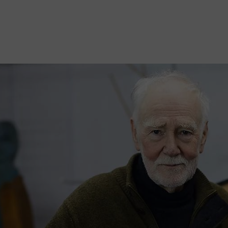
Mach mit: «Be Part of the Art»!
Engagiere dich als Kulturliebhaber:in, Kulturschaffende(r) oder