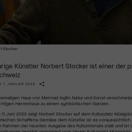
Kulturinstitution und unterstütze unsere Arbeit.
Mit deiner Mitgliedschaft erhältst du kostenlosen Zugang zu
diversen Kulturevents.
Jetzt Mitglied werden
rt Stocker
rige Künstler Norbert Stocker ist einer der 
schweiz
M 7. JANUAR 2023
hemaligen Haus von Meinrad Inglin. Natur und Kunst verschmelz
chtigen Herrenhaus zu einem symbiotischen Ganzen.
s 11. Juni 2023 zeigt Norbert Stocker auf dem Kulturplatz Müsigri
rischen Schaffens. Gemäss dem Künstler ist es voraussichtlich s
im Rahmen der neunten Ausgabe des Kulturmonats statt und ist 
ltungen geprägt, organisiert vom Verein Kulturplatz Müsigricht.