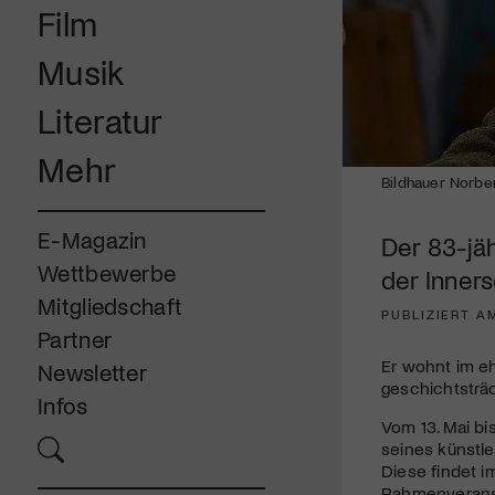
Film
Musik
Literatur
Mehr
Bildhauer Norbe
E-Magazin
Der 83-jäh
Wettbewerbe
der Inner
Mitgliedschaft
PUBLIZIERT A
Partner
Er wohnt im e
Newsletter
geschichtsträ
Infos
Vom 13. Mai bi
seines künstle
Diese findet 
Rahmenveransta