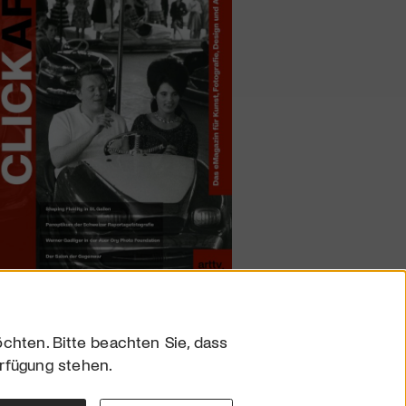
chten. Bitte beachten Sie, dass
erfügung stehen.
sum
hutz