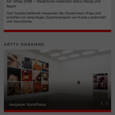
Art Ufnau 2026 – Skulpturen zwischen Natur, Klang und
Raum
Fünf Kunstschaffende bespielen die Klosterinsel Ufnau und
schaffen ein lebendiges Zusammenspiel von Kunst, Landschaft
und Geschichte.
ARTTV DOSSIERS
Erna Schillig - Wiederentdeckung einer
Künstlerin
Aargauer Kunsthaus
Gewerbemuseum Winterthur
Liste Art Fair Basel
Bündner Kunstmuseum
Künstler:innen Portraits
Junge Schweizer Kunst
Vögele Kultur Zentrum
Nidwaldner Museum
Haus für Kunst Uri