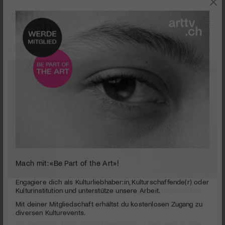
KUNST
Mach mit: «Be Part of the Art»!
0
seconds
Baar und ich | Elf Biografien aus vier Jahrhunderten
Engagiere dich als Kulturliebhaber:in, Kulturschaffende(r) oder
of
Kulturinstitution und unterstütze unsere Arbeit.
2
PUBLIZIERT AM
Mit deiner Mitgliedschaft erhältst du kostenlosen Zugang zu
minutes,
53
diversen Kulturevents.
Auf Zeitreise durch die Dorfgeschichte – Baar warf in einer