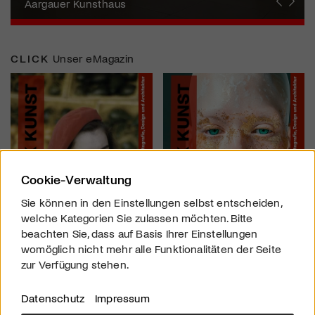
Künstlerin
Aargauer Kunsthaus
Gewerbemuseum Winterthur
Liste Art Fair Basel
Bündner Kunstmuseum
Künstler:innen Portraits
Junge Schweizer Kunst
Vögele Kultur Zentrum
Nidwaldner Museum
Haus für Kunst Uri
CLICK
Unser eMagazin
Cookie-Verwaltung
Sie können in den Einstellungen selbst entscheiden,
welche Kategorien Sie zulassen möchten. Bitte
beachten Sie, dass auf Basis Ihrer Einstellungen
womöglich nicht mehr alle Funktionalitäten der Seite
zur Verfügung stehen.
Datenschutz
Impressum