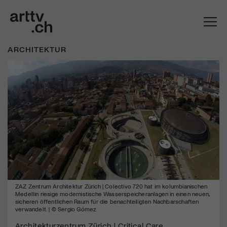
ARCHITEKTUR
Mach mit: «Be Part of the Art»!
ZAZ Zentrum Architektur Zürich | Colectivo 720 hat im kolumbianischen
Engagiere dich als Kulturliebhaber:in, Kulturschaffende(r) oder
Medellin riesige modernistische Wasserspeicheranlagen in einen neuen,
Kulturinstitution und unterstütze unsere Arbeit.
sicheren öffentlichen Raum für die benachteiligten Nachbarschaften
verwandelt. | © Sergio Gómez
Mit deiner Mitgliedschaft erhältst du kostenlosen Zugang zu
diversen Kulturevents.
Architekturzentrum Zürich | Critical Care