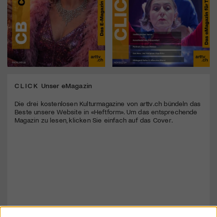
CLICK
Unser eMagazin
Die drei kostenlosen Kulturmagazine von arttv.ch bündeln das
Beste unsere Website in «Heftform». Um das entsprechende
Magazin zu lesen, klicken Sie einfach auf das Cover.