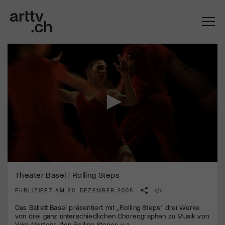
0
Mach mit: «Be Part of the Art»!
seconds
Theater Basel | Rolling Steps
of
2
PUBLIZIERT AM 20. DEZEMBER 2008
Engagiere dich als Kulturliebhaber:in, Kulturschaffende(r) oder
minutes,
Kulturinstitution und unterstütze unsere Arbeit.
7
Das Ballett Basel präsentiert mit „Rolling Steps“ drei Werke
Mit deiner Mitgliedschaft erhältst du kostenlosen Zugang zu
seconds
von drei ganz unterschiedlichen Choreographen zu Musik von
diversen Kulturevents.
Wim Mertens, den Rolling Stones, u.a.