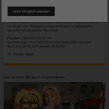
MEHR
Jetzt Mitglied werden
Theater Basel | Motel Giovanni | Eine Nacht in Zimmer 2065 –
Mit Musik von Wolfgang Amadeus Mozart. In italienischer
Sprache mit deutschen Übertiteln
Premiere, 29.01.2011, 20:15 Uhr
Vorstellungen, 01.02.2011, 07.02.2011, 09.02.2011, 11.02.2011,
14.02.2011, 28.02.2011, jeweils 20:15 Uhr
Theater Basel
Das könnte Sie auch interessieren