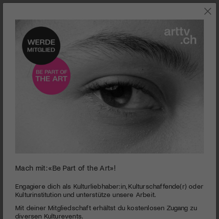
0
Mach mit: «Be Part of the Art»!
seconds
Theater Basel | Motel Giovanni
of
4
PUBLIZIERT AM 30. JANUAR 2011
Engagiere dich als Kulturliebhaber:in, Kulturschaffende(r) oder
minutes,
Kulturinstitution und unterstütze unsere Arbeit.
10
Zweimal in Folge wurde das Theater Basel «Opernhaus des
Mit deiner Mitgliedschaft erhältst du kostenlosen Zugang zu
seconds
Jahres». Frische und unverbrauchte Projekte wie «Motel
diversen Kulturevents.
Giovanni» tragen sicherlich ihren Teil dazu bei.