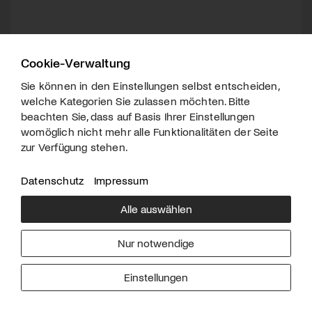
Cookie-Verwaltung
Sie können in den Einstellungen selbst entscheiden,
welche Kategorien Sie zulassen möchten. Bitte
beachten Sie, dass auf Basis Ihrer Einstellungen
womöglich nicht mehr alle Funktionalitäten der Seite
zur Verfügung stehen.
Datenschutz
Impressum
Alle auswählen
Über uns
Downloads
Impressum
Nur notwendige
Kontakt
Werben
Datenschutz
Einstellungen
© 2026 arttv.ch