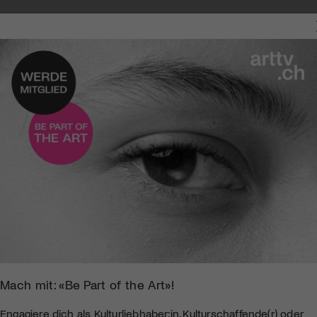
Mach mit: «Be Part of the Art»!
Engagiere dich als Kulturliebhaber:in, Kulturschaffende(r) oder