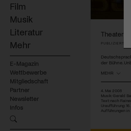
Film
Musik
0
seconds
Literatur
of
Theater Ba
2
minutes,
Mehr
PUBLIZIERT AM
19
seconds
Volume
90%
Deutschsprachi
der Bühne. Un
E-Magazin
Wettbewerbe
MEHR
Mitgliedschaft
Partner
4. Mai 2008
Musik: Gerald Ba
Newsletter
Text: nach Rain
Uraufführung: 16
Infos
Aufführungen in Bas