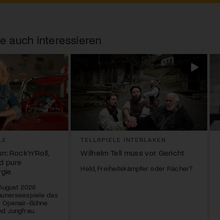
e auch interessieren
LE
TELLSPIELE INTERLAKEN
: Rock’n’Roll,
Wilhelm Tell muss vor Gericht
d pure
Held, Freiheitskämpfer oder Rächer?
rgie
 August 2026
hunerseespiele das
r Openair-Bühne
nd Jungfrau.