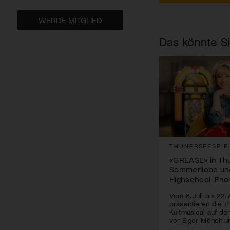
WERDE MITGLIED
Das könnte Si
THUNERSEESPIE
«GREASE» in Thun
Sommerliebe un
Highschool-Ene
Vom 8. Juli bis 22.
präsentieren die T
Kultmusical auf de
vor Eiger, Mönch u