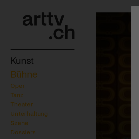
Kunst
Bühne
Oper
Tanz
Theater
Unterhaltung
Szene
Dossiers