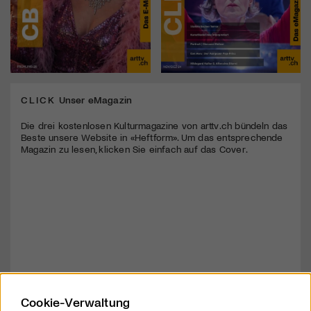
CLICK
Unser eMagazin
Die drei kostenlosen Kulturmagazine von arttv.ch bündeln das
Beste unsere Website in «Heftform». Um das entsprechende
Magazin zu lesen, klicken Sie einfach auf das Cover.
Cookie-Verwaltung