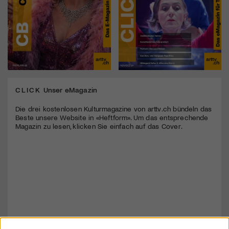
CLICK
Unser eMagazin
Die drei kostenlosen Kulturmagazine von arttv.ch bündeln das
Beste unsere Website in «Heftform». Um das entsprechende
Magazin zu lesen, klicken Sie einfach auf das Cover.