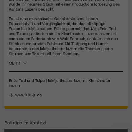
seconds
wurde ihr neustes Stück mit einer Produktionsförderung des
Kantons Luzern bedacht.
Jetzt Mitglied werden
Es ist eine musikalische Geschichte über Leben,
Freundschaft und Vergänglichkeit, die das elfköpfige
Ensemble luki*ju auf die Bühne gebracht hat. Mit «Ente, Tod
und Tulpe» gastierten sie im Kleintheater Luzern. Inszeniert
nach einem Bilderbuch von Wolf Erlbruch, richtete sich das
Stück an ein breites Publikum. Mit Tiefgang und Humor
beleuchtete das luki*ju theater luzern die Themen Leben,
Sterben und Tod mit all ihren Facetten.
MEHR
Ente, Tod und Tulpe
| luki*ju theater luzern | Kleintheater
Luzern
www.luki-ju.ch
Beiträge im Kontext