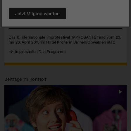
explosives Feuerwerk auf die Bühne in Sarnen. Combats
Absurdes mit «Slow Impro» etwa demonstrierten dem
Publikum die absurde Entdeckung der Langsamkeit.
Jetzt Mitglied werden
MEHR
Das 8. internationale Improfestival
IMPROSANTE
fand vom 23.
bis 26. April 2015 im Hotel Krone in Sarnen/Obwalden statt.
Improsante | Das Programm
Beiträge im Kontext