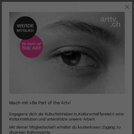
0
Mach mit: «Be Part of the Art»!
seconds
Internationales Improfestival | «Improsante» in Sarnen
of
OW
3
Engagiere dich als Kulturliebhaber:in, Kulturschaffende(r) oder
minutes,
Kulturinstitution und unterstütze unsere Arbeit.
PUBLIZIERT AM 21. APRIL 2015
42
Mit deiner Mitgliedschaft erhältst du kostenlosen Zugang zu
seconds
Bereits zum 8. Mal zauberte das Obwaldner Improfestival ein
diversen Kulturevents.