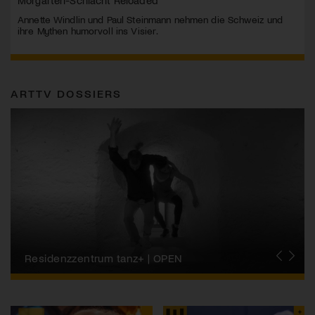
Morgarten-Schlacht Reloaded
Annette Windlin und Paul Steinmann nehmen die Schweiz und
ihre Mythen humorvoll ins Visier.
ARTTV DOSSIERS
Migros-Kulturprozent | Tanzfestival Steps
Residenzzentrum tanz+ | OPEN
Tanzszene Schweiz