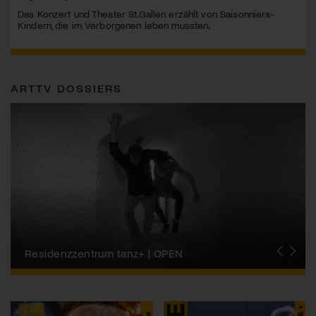
Das Konzert und Theater St.Gallen erzählt von Saisonniers-
Kindern, die im Verborgenen leben mussten.
ARTTV DOSSIERS
Migros-Kulturprozent | Tanzfestival Steps
Residenzzentrum tanz+ | OPEN
Tanzszene Schweiz