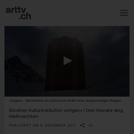
0
«Origen» - Bekenntnis zur kulturellen Kraft einer dreisprachigen Region.
Mach mit: «Be Part of the Art»!
seconds
of
Bündner Kulturinstitution «Origen» | Drei Monate lang
2
Engagiere dich als Kulturliebhaber:in, Kulturschaffende(r) oder
Weihnachten
minutes,
Kulturinstitution und unterstütze unsere Arbeit.
2
PUBLIZIERT AM 6. DEZEMBER 2017
Mit deiner Mitgliedschaft erhältst du kostenlosen Zugang zu
seconds
diversen Kulturevents.