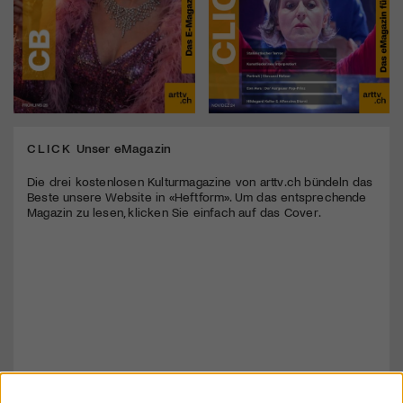
CLICK
Unser eMagazin
Die drei kostenlosen Kulturmagazine von arttv.ch bündeln das
Beste unsere Website in «Heftform». Um das entsprechende
Magazin zu lesen, klicken Sie einfach auf das Cover.