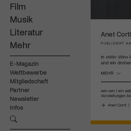
Film
Musik
0
seconds
Literatur
of
Anet Corti 
3
minutes,
Mehr
PUBLIZIERT AM
34
seconds
Volume
90%
In «Win-Win» 
und ein drohe
E-Magazin
Wettbewerbe
MEHR
Mitgliedschaft
Partner
win-win I ein sa
Vorstellungen b
Newsletter
Anet Corti
Infos