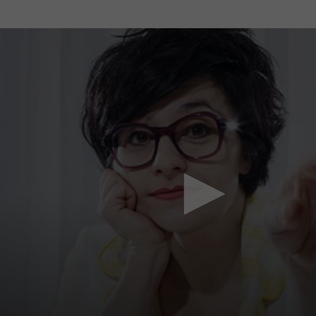
Mach mit: «Be Part of the Art»!
Engagiere dich als Kulturliebhaber:in, Kulturschaffende(r) oder