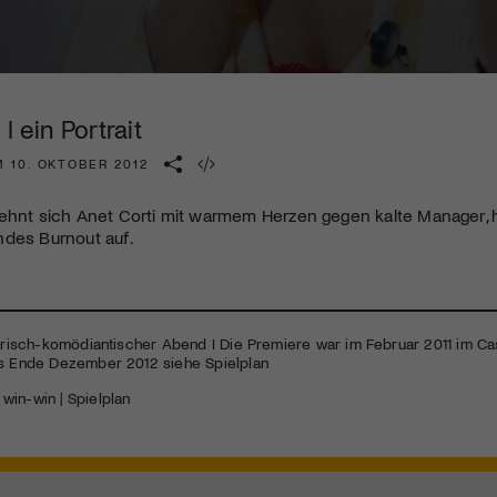
Kulturinstitution und unterstütze unsere Arbeit.
Mit deiner Mitgliedschaft erhältst du kostenlosen Zugang zu
diversen Kulturevents.
I ein Portrait
Jetzt Mitglied werden
 10. OKTOBER 2012
lehnt sich Anet Corti mit warmem Herzen gegen kalte Manager
ndes Burnout auf.
tirisch-komödiantischer Abend I Die Premiere war im Februar 2011 im Ca
is Ende Dezember 2012 siehe Spielplan
|
win-win | Spielplan