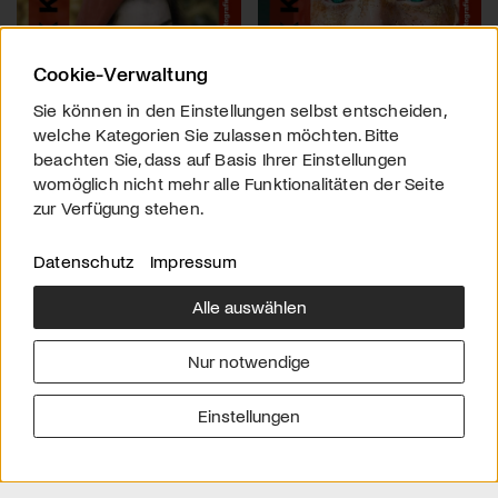
Cookie-Verwaltung
Sie können in den Einstellungen selbst entscheiden,
welche Kategorien Sie zulassen möchten. Bitte
beachten Sie, dass auf Basis Ihrer Einstellungen
womöglich nicht mehr alle Funktionalitäten der Seite
zur Verfügung stehen.
Datenschutz
Impressum
Alle auswählen
Über uns
Downloads
Impressum
Nur notwendige
Kontakt
Werben
Datenschutz
Einstellungen
© 2026 arttv.ch