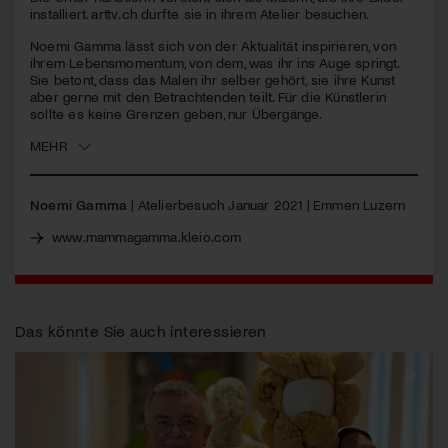
seconds
installiert. arttv.ch durfte sie in ihrem Atelier besuchen.
Jetzt Mitglied werden
Noemi Gamma lässt sich von der Aktualität inspirieren, von
ihrem Lebensmomentum, von dem, was ihr ins Auge springt.
Sie betont, dass das Malen ihr selber gehört, sie ihre Kunst
aber gerne mit den Betrachtenden teilt. Für die Künstlerin
sollte es keine Grenzen geben, nur Übergänge.
MEHR
Noemi Gamma
| Atelierbesuch Januar 2021 | Emmen Luzern
www.mammagamma.kleio.com
Das könnte Sie auch interessieren