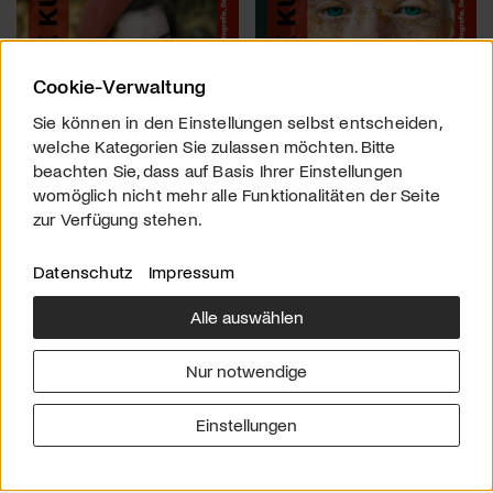
Cookie-Verwaltung
Sie können in den Einstellungen selbst entscheiden,
welche Kategorien Sie zulassen möchten. Bitte
beachten Sie, dass auf Basis Ihrer Einstellungen
womöglich nicht mehr alle Funktionalitäten der Seite
zur Verfügung stehen.
Datenschutz
Impressum
Alle auswählen
Über uns
Downloads
Impressum
Nur notwendige
Kontakt
Werben
Datenschutz
Einstellungen
© 2026 arttv.ch