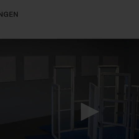
NGEN
Mach mit: «Be Part of the Art»!
Engagiere dich als Kulturliebhaber:in, Kulturschaffende(r) oder