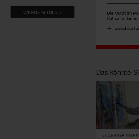
WERDE MITGLIED
Die Stadt im Mu
Cathérine Liene
www.hausfue
Das könnte Si
LUZERNER WERKB