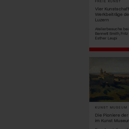
FREIE KUNST
Vier Kunstschaf
Werkbeiträge d
Luzern
Atelierbesuche bei 
Bennett Smith, Frit
Esther Leupi
KUNST MUSEUM
Die Pioniere der 
im Kunst Museu