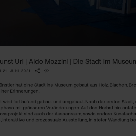
Kulturinstitution und unterstütze unsere Arbeit.
Mit deiner Mitgliedschaft erhältst du kostenlosen Zugang zu
diversen Kulturevents.
Jetzt Mitglied werden
unst Uri | Aldo Mozzini | Die Stadt im Museum
 21. JUNI 2021
ünstler hat eine Stadt ins Museum gebaut, aus Holz, Blachen, Bre
seiner Erinnerungen.
 wird fortlaufend gebaut und umgebaut. Nach der ersten Stadt, die j
hase mit grösseren Veränderungen. Auf den Herbst hin entsteht
Grossprojekt sind auch der Aussenraum, sowie andere Kunstsch
, interaktive und prozessuale Ausstellung, in steter Wandlung beg