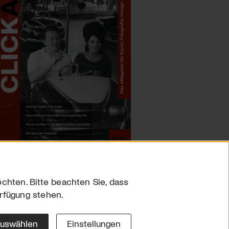
chten. Bitte beachten Sie, dass
erfügung stehen.
sum
hutz
auswählen
Einstellungen