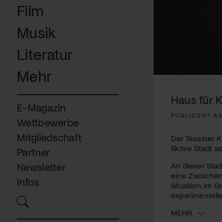
Film
Musik
Literatur
Mehr
0
seconds
of
Haus für K
3
E-Magazin
minutes,
PUBLIZIERT AM
54
Wettbewerbe
seconds
Volume
90%
Mitgliedschaft
Der Tessiner K
fiktive Stadt 
Partner
An dieser Stadt
Newsletter
eine Zwischenp
Infos
Situation. Im 
experimentelle
MEHR