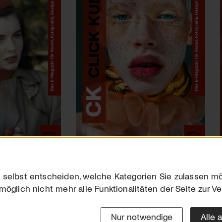
 selbst entscheiden, welche Kategorien Sie zulassen mö
möglich nicht mehr alle Funktionalitäten der Seite zur V
Downloads
Impres
Werben
Datensc
Nur notwendige
Alle 