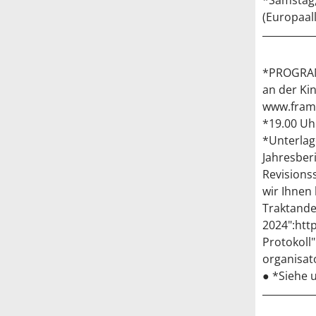
*Samstag,
(Europaall
*PROGRAMM
an der Ki
www.frame
*19.00 Uh
*Unterlag
Jahresberi
Revisions
wir Ihnen 
Traktande
2024":htt
Protokoll
organisat
● *Siehe 