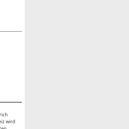
rich
eiz wird
ten,