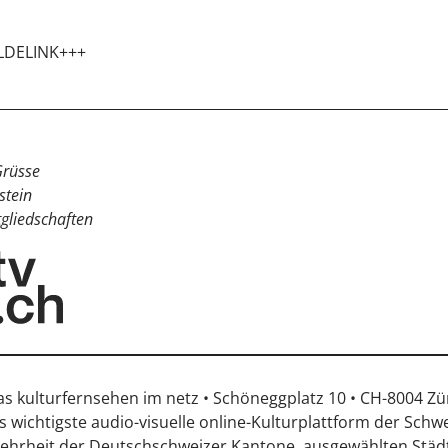
LDELINK+++
Grüsse
stein
tgliedschaften
s kulturfernsehen im netz • Schöneggplatz 10 • CH-8004 Zü
ls wichtigste audio-visuelle online-Kulturplattform der Schw
ehrheit der Deutschschweizer Kantone, ausgewählten Städ