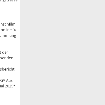
angstrasse
unschfilm
online "»
rsammlung
t der
4 senden
sbericht
NG* Aus
Mai 2025*