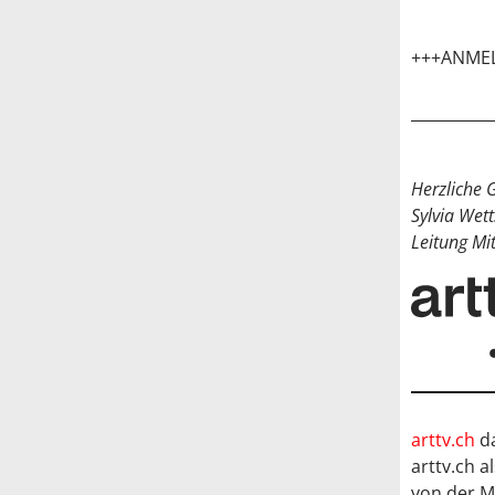
+++ANME
Herzliche 
Sylvia Wett
Leitung Mi
arttv.ch
da
arttv.ch a
von der M