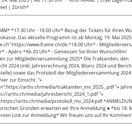
 24. Mai 2025 | Ab 17.30 Uhr* *Kino FRAME | Ecke Lager-/L
ee) | Zürich*
* *17.30 Uhr - 18.00 Uhr* Bezug der Tickets für Ihren W
nokasse. Das aktuelle Programm ist ab Montag, 19. Mai 2025 
.ch":https://www.frame.ch/de *18.00 Uhr* - Mitgliederve
r* - Apéro *Ab 20 Uhr* - Geniessen Sie Ihren Wunschfilm!
en zur Mitgliederversammlung 2025* Die Traktanden, den
cht 2024 (inkl. Jahresrechnung 2024, Bilanz 2024 und Berich
stelle) sowie das Protokoll der Mitgliederversammlung 202
hier zur Einsicht. "»
n":https://arttv.ch/media/traktanden_mv_2025_.pdf "» Jahre
ps://arttv.ch/media/jahresbericht_2024_1.pdf "»
":https://arttv.ch/media/protokoll_mv_2024.pdf *ANMELDU
orischen Gründen erwarten wir Ihre Anmeldung ● *bis 18. 
unten Link zur Anmeldung* Wir freuen uns auf Ihr Kommen!