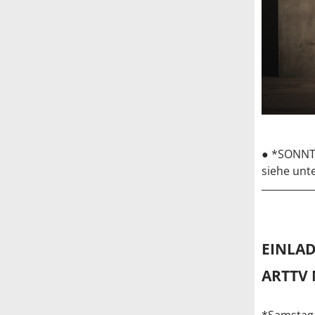
● *SONNT
siehe unt
EINLA
ARTTV