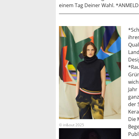
einem Tag Deiner Wahl. *ANMELD
*Sch
ihre
Qual
Land
Desi
*Rau
Grün
wich
Jahr
ganz
der 
Kera
Die 
© in&out 2025
Bege
Publ