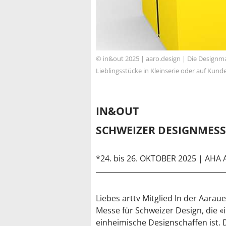
© in&out 2025 | aaro.design | Die Designma
Lieblingsstücke in Kleinserie oder auf Ku
IN&OUT
SCHWEIZER DESIGNMESS
*24. bis 26. OKTOBER 2025 | AH
Liebes arttv Mitglied In der Aarau
Messe für Schweizer Design, die «i
einheimische Designschaffen ist. 