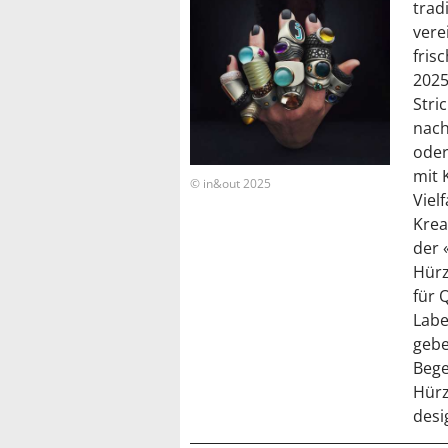
trad
vere
fris
2025
Stri
nach
oder
mit 
© in&out 2025
Viel
Krea
der 
Hürz
für 
Labe
gebe
Bege
Hürz
desi