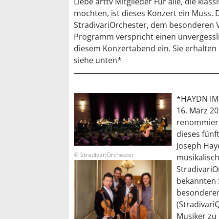
Liebe arttv Mitglieder Für alle, die kl
möchten, ist dieses Konzert ein Muss
StradivariOrchester, dem besonderen 
Programm verspricht einen unvergessli
diesem Konzertabend ein. Sie erhalten
siehe unten*
*HAYDN IM 
16. März 20
renommiert
dieses fün
Joseph Hayd
© StradivariOrchester
musikalisc
StradivariO
bekannten S
besonderer
(Stradivari
Musiker zu 