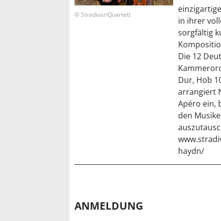
einzigarti
© StradivariQuartett
in ihrer vo
sorgfältig
Komposition
Die 12 Deut
Kammerorche
Dur, Hob 10
arrangiert
Apéro ein, 
den Musike
auszutausch
www.stradiv
haydn/
ANMELDUNG