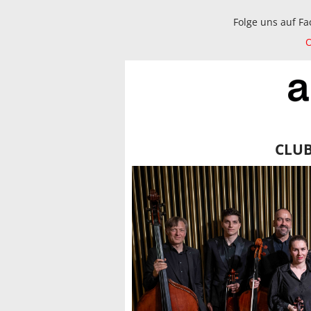
Folge uns auf F
O
CLU