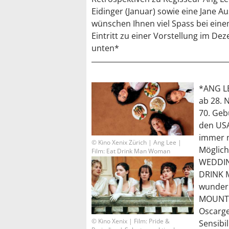
Eidinger (Januar) sowie eine Jane A
wünschen Ihnen viel Spass bei einem
Eintritt zu einer Vorstellung im 
unten*
*ANG LE
ab 28. 
70. Geb
den USA
immer 
© Kino Xenix Zürich | Ang Lee |
Möglich
Film: Eat Drink Man Woman
WEDDIN
DRINK 
wunder
MOUNTAI
Oscarge
© Kino Xenix | Film: Pride &
Sensibi