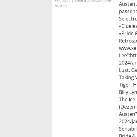
Prejudice | Selectrospektive Jane
Austen 
Austen
passend
Selectr
«Cluele
«Pride 
Retrosp
www.xe
Lee":ht
2024/an
Lust, Ca
Taking
Tiger, 
Billy L
The Ice
(Dezemb
Austen"
2024/ja
Sensibi
Bride &