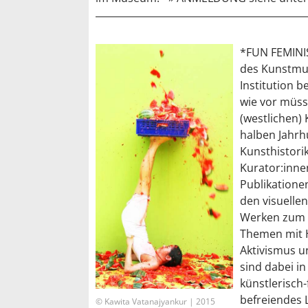
*FUN FEMINI
des Kunstmus
Institution b
wie vor müss
(westlichen)
halben Jahrh
Kunsthistori
Kurator:inne
Publikatione
den visuelle
Werken zum 
Themen mit H
Aktivismus u
sind dabei in
künstlerisch
befreiendes 
© Kawita Vatanajyankur | 2015