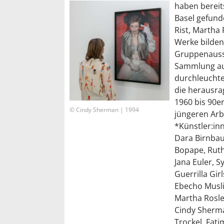
haben berei
Basel gefunde
Rist, Martha
Werke bilden
Gruppenausst
Sammlung aus
durchleuchte
die herausra
1960 bis 90e
© Cindy Sherman | 1994
jüngeren Arb
*Künstler:in
Dara Birnbau
Bopape, Ruth
Jana Euler, S
Guerrilla Gir
Ebecho Muslim
Martha Rosle
Cindy Sherma
Trockel, Fati